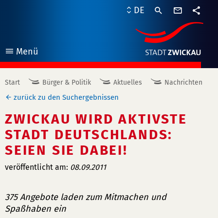
Kontaktf
DE
Teile
Menü
öffnen
Start
Bürger & Politik
Aktuelles
Nachrichten
zurück zu den Suchergebnissen
ZWICKAU WIRD AKTIVSTE
STADT DEUTSCHLANDS:
SEIEN SIE DABEI!
veröffentlicht am:
08.09.2011
375 Angebote laden zum Mitmachen und
Spaßhaben ein