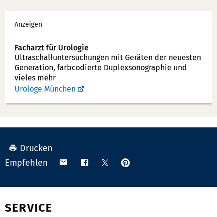
e
Werbung
f
Anzeigen
o
n
Facharzt für Urologie
Ultraschallunter­suchungen mit Geräten der neuesten
n
Generation, farbcodierte Duplex­sonographie und
u
vieles mehr
m
Urologe München
m
e
r:
Drucken
Anpinnen
Teilen
Teilen
Teilen
Empfehlen
auf
via
auf
auf
Pinterest
Email
Facebook
X
(Twitter)
SERVICE