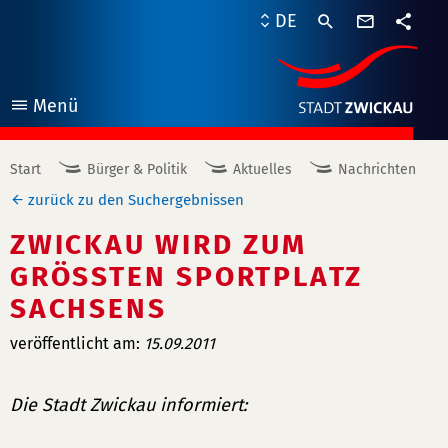
Kontaktf
DE
Teile
Menü
öffnen
Start
Bürger & Politik
Aktuelles
Nachrichten
zurück zu den Suchergebnissen
ZWICKAU WIRD ZUM
GRÖSSTEN SPORTPLATZ S
ACHSENS
veröffentlicht am:
15.09.2011
Die Stadt Zwickau informiert: