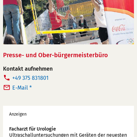
Presse- und Ober-bürgermeisterbüro
Kontakt aufnehmen
T
+49 375 831801
e
E-Mail *
l
e
Werbung
f
Anzeigen
o
n
Facharzt für Urologie
Ultraschallunter­suchungen mit Geräten der neuesten
n