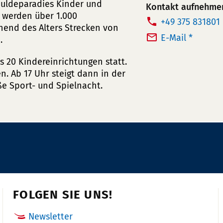
 Muldeparadies Kinder und
Kontakt aufnehme
t werden über 1.000
T
+49 375 831801
hend des Alters Strecken von
e
E-Mail *
.
l
ls 20 Kindereinrichtungen statt.
e
. Ab 17 Uhr steigt dann in der
f
e Sport- und Spielnacht.
o
n
n
u
m
m
e
r:
FOLGEN SIE UNS!
Newsletter