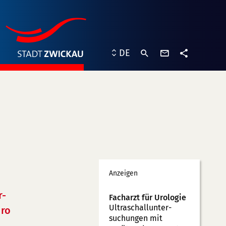
Kontaktformu
DE
Teilen
Werbung
Anzeigen
r-
Facharzt für Urologie
Ultraschallunter­
ro
suchungen mit