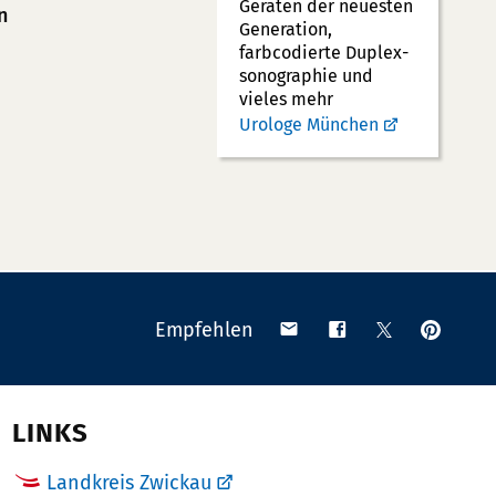
Geräten der neuesten
n
Generation,
farbcodierte Duplex­
sonographie und
vieles mehr
Urologe München
Anpinn
Teilen
Teilen
Teilen
Empfehlen
auf
via
auf
auf
Pinteres
Email
Facebook
X
(Twitter)
LINKS
Landkreis Zwickau