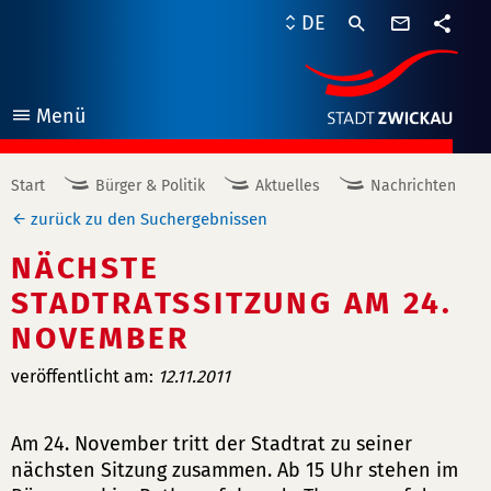
Kontaktf
DE
Teile
Menü
öffnen
Start
Bürger & Politik
Aktuelles
Nachrichten
zurück zu den Suchergebnissen
NÄCHSTE
STADTRATSSITZUNG AM 24.
NOVEMBER
veröffentlicht am:
12.11.2011
Am 24. November tritt der Stadtrat zu seiner
nächsten Sitzung zusammen. Ab 15 Uhr stehen im