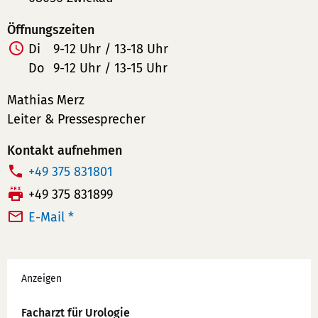
Öffnungszeiten
Di
9-12 Uhr / 13-18 Uhr
Do
9-12 Uhr / 13-15 Uhr
Mathias Merz
Leiter & Pressesprecher
Kontakt aufnehmen
T
+49 375 831801
e
F
+49 375 831899
l
a
E-Mail *
e
x:
f
Werbung
o
Anzeigen
n
n
Facharzt für Urologie