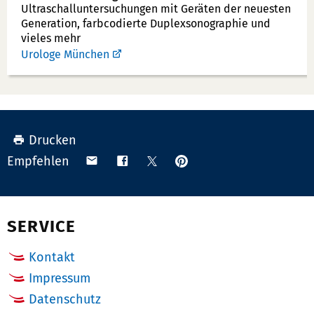
u
Ultraschallunter­suchungen mit Geräten der neuesten
Generation, farbcodierte Duplex­sonographie und
m
vieles mehr
m
Urologe München
e
r:
Drucken
Anpinnen
Teilen
Teilen
Teilen
Empfehlen
auf
via
auf
auf
Pinterest
Email
Facebook
X
(Twitter)
SERVICE
Kontakt
Impressum
Datenschutz