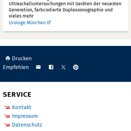
u
Ultraschallunter­suchungen mit Geräten der neuesten
Generation, farbcodierte Duplex­sonographie und
m
vieles mehr
m
Urologe München
e
r:
Drucken
Anpinnen
Teilen
Teilen
Teilen
Empfehlen
auf
via
auf
auf
Pinterest
Email
Facebook
X
(Twitter)
SERVICE
Kontakt
Impressum
Datenschutz