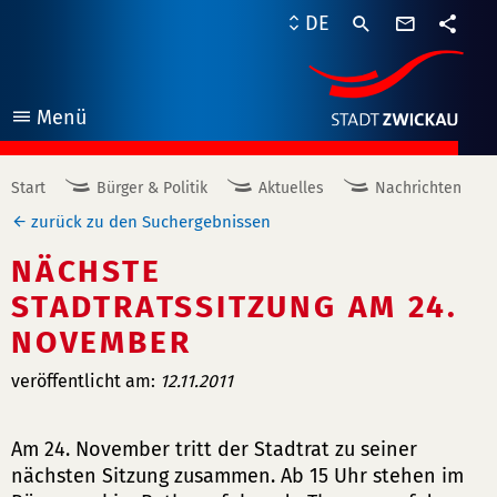
Kontaktf
DE
Teile
Menü
öffnen
Start
Bürger & Politik
Aktuelles
Nachrichten
zurück zu den Suchergebnissen
NÄCHSTE
STADTRATSSITZUNG AM 24.
NOVEMBER
veröffentlicht am:
12.11.2011
Am 24. November tritt der Stadtrat zu seiner
nächsten Sitzung zusammen. Ab 15 Uhr stehen im