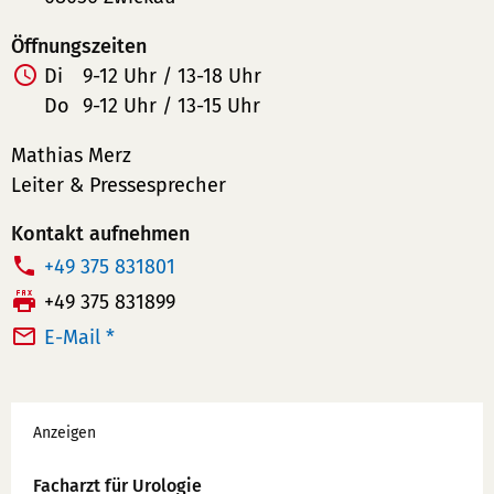
Öffnungszeiten
Di
9-12 Uhr / 13-18 Uhr
Do
9-12 Uhr / 13-15 Uhr
Mathias Merz
Leiter & Pressesprecher
Kontakt aufnehmen
T
+49 375 831801
e
F
+49 375 831899
l
a
E-Mail *
e
x:
f
Werbung
o
Anzeigen
n
n
Facharzt für Urologie