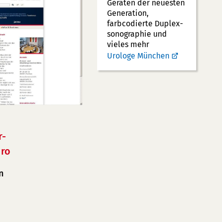
Geräten der neuesten
Generation,
farbcodierte Duplex­
sonographie und
vieles mehr
Urologe München
r-
ro
n