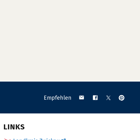
Anpinn
Teilen
Teilen
Teilen
Empfehlen
auf
via
auf
auf
Pinteres
Email
Facebook
X
(Twitter)
LINKS