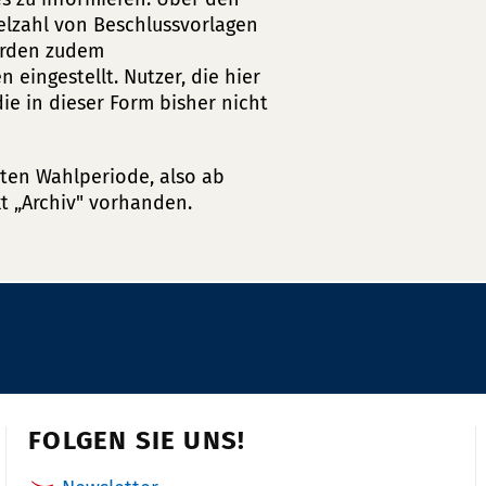
e
lzahl von Beschlussvorlagen
f
urden zudem
o
 eingestellt. Nutzer, die hier
n
ie in dieser Form bisher nicht
n
u
ten Wahlperiode, also ab
m
t „Archiv" vorhanden.
m
e
r:
FOLGEN SIE UNS!