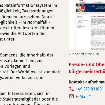
ues Ratsinformationssystem im
 Möglichkeit, Tagesordnungen
r Gremien anzusehen. Neu ist
lichkeit - im Normalfall -
erschriften lesen zu können.
sowie die Antworten der
st unter
Zur Stadtratsseite
 Somacos, die innerhalb der
 Einsatz kommt und zur
Presse- und Obe
en Vorlagen und
bürgermeisterbü
itet. Der Workflow ist komplett
gszeiten verkürzen und
Kontakt aufnehme
T
+49 375 831801
en Interessierten, sich im
e
E-Mail *
 Stadtratsmitglieder oder die
l
s zu informieren. Über den