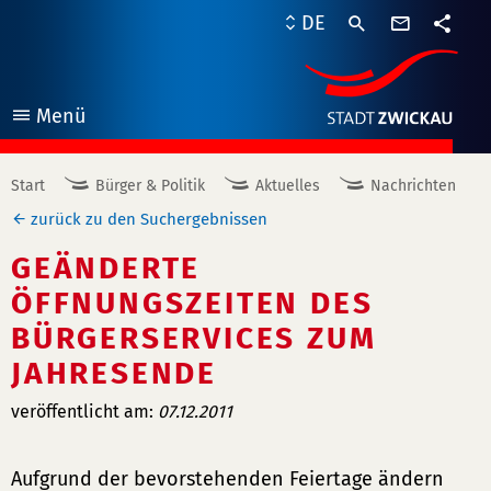
Kontaktf
DE
Teile
Menü
öffnen
Start
Bürger & Politik
Aktuelles
Nachrichten
zurück zu den Suchergebnissen
GEÄNDERTE
ÖFFNUNGSZEITEN DES
BÜRGERSERVICES ZUM
JAHRESENDE
veröffentlicht am:
07.12.2011
Aufgrund der bevorstehenden Feiertage ändern