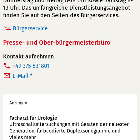
Donnerstag und Freitag 8-18 Uhr sowie Samstag 8-
13 Uhr. Das umfangreiche Dienstleistungsangebot
finden Sie auf den Seiten des Bürgerservices.
Bürgerservice
Presse- und Ober-bürgermeisterbüro
Kontakt aufnehmen
T
+49 375 831801
e
E-Mail *
l
e
Werbung
f
Anzeigen
o
n
Facharzt für Urologie
Ultraschallunter­suchungen mit Geräten der neuesten
n
Generation, farbcodierte Duplex­sonographie und
u
vieles mehr