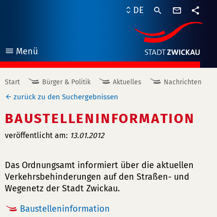
Kontaktf
DE
Teile
Menü
öffnen
Start
Bürger & Politik
Aktuelles
Nachrichten
zurück zu den Suchergebnissen
BAUSTELLENINFORMATION
veröffentlicht am:
13.01.2012
Das Ordnungsamt informiert über die aktuellen
Verkehrsbehinderungen auf den Straßen- und
Wegenetz der Stadt Zwickau.
Baustelleninformation