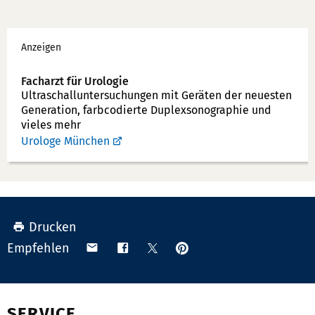
x:
f
Werbung
o
Anzeigen
n
n
Facharzt für Urologie
u
Ultraschallunter­suchungen mit Geräten der neuesten
Generation, farbcodierte Duplex­sonographie und
m
vieles mehr
m
Urologe München
e
r:
Drucken
Anpinnen
Teilen
Teilen
Teilen
Empfehlen
auf
via
auf
auf
Pinterest
Email
Facebook
X
(Twitter)
SERVICE