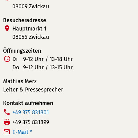
08009 Zwickau
Besucheradresse
Hauptmarkt 1
08056 Zwickau
Öffnungszeiten
Di
9-12 Uhr / 13-18 Uhr
Do
9-12 Uhr / 13-15 Uhr
Mathias Merz
Leiter & Pressesprecher
Kontakt aufnehmen
T
+49 375 831801
e
F
+49 375 831899
l
a
E-Mail *
e