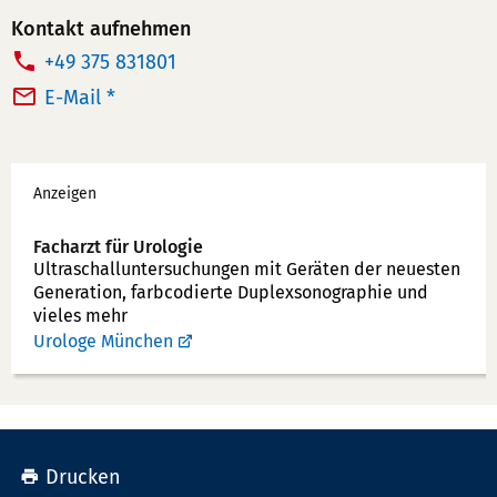
Kontakt aufnehmen
T
+49 375 831801
e
E-Mail *
l
e
Werbung
f
Anzeigen
o
n
Facharzt für Urologie
Ultraschallunter­suchungen mit Geräten der neuesten
n
Generation, farbcodierte Duplex­sonographie und
u
vieles mehr
m
Urologe München
m
e
r:
Drucken