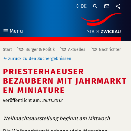
Kontaktf
DE
Teile
Menü
öffnen
Start
Bürger & Politik
Aktuelles
Nachrichten
zurück zu den Suchergebnissen
PRIESTERHAEUSER
BEZAUBERN MIT JAHRMARKT
EN MINIATURE
veröffentlicht am:
26.11.2012
Weihnachtsausstellung beginnt am Mittwoch