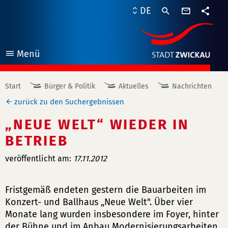
Kontaktf
DE
Teile
Menü
öffnen
Start
Bürger & Politik
Aktuelles
Nachrichten
zurück zu den Suchergebnissen
„NEUE WELT“ WIEDER IN
BETRIEB
veröffentlicht am:
17.11.2012
Fristgemäß endeten gestern die Bauarbeiten im
Konzert- und Ballhaus „Neue Welt". Über vier
Monate lang wurden insbesondere im Foyer, hinter
der Bühne und im Anbau Modernisierungsarbeiten