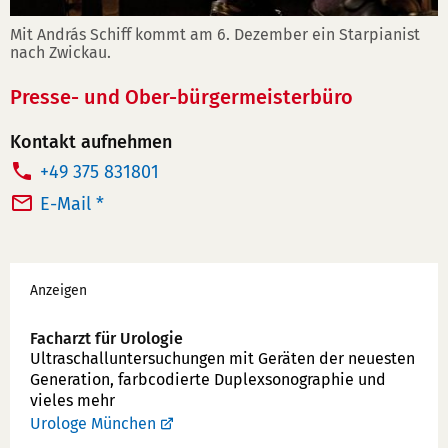
Mit András Schiff kommt am 6. Dezember ein Starpianist
nach Zwickau.
Presse- und Ober-bürgermeisterbüro
Kontakt aufnehmen
T
+49 375 831801
e
E-Mail *
l
e
Werbung
f
Anzeigen
o
n
Facharzt für Urologie
Ultraschallunter­suchungen mit Geräten der neuesten
n
Generation, farbcodierte Duplex­sonographie und
u
vieles mehr
m
Urologe München
m