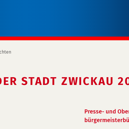
chten
DER STADT ZWICKAU 2
Presse- und Obe
bürgermeisterbü