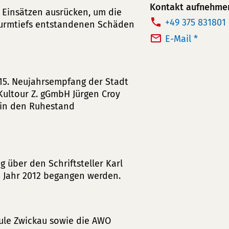
Kontakt aufnehme
 Einsätzen ausrücken, um die
T
+49 375 831801
turmtiefs entstandenen Schäden
e
E-Mail *
l
e
f
 15. Neujahrsempfang der Stadt
o
 Kultour Z. gGmbH Jürgen Croy
n
 in den Ruhestand
n
u
m
m
 über den Schriftsteller Karl
e
m Jahr 2012 begangen werden.
r:
ule Zwickau sowie die AWO