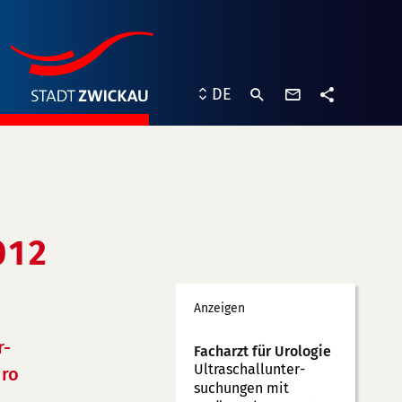
Kontaktformu
DE
Teilen
012
Werbung
Anzeigen
r-
Facharzt für Urologie
Ultraschallunter­
ro
suchungen mit