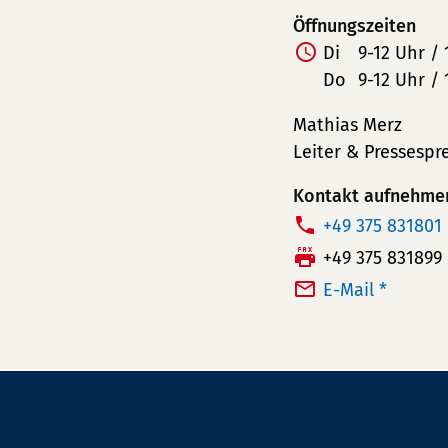
Öffnungszeiten
Di
9-12 Uhr / 
Do
9-12 Uhr / 
Mathias Merz
Leiter & Pressespr
Kontakt aufnehme
T
+49 375 831801
e
F
+49 375 831899
l
a
E-Mail *
e
x:
f
o
n
n
u