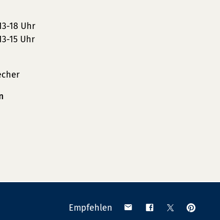
13-18 Uhr
13-15 Uhr
echer
n
Anpinn
Teilen
Teilen
Teilen
Empfehlen
auf
via
auf
auf