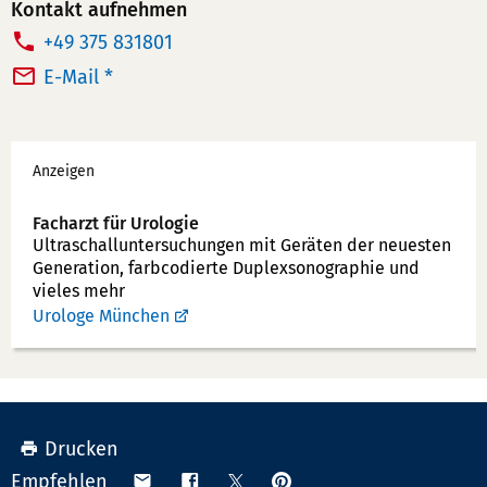
Kontakt aufnehmen
T
+49 375 831801
e
E-Mail *
l
e
Werbung
f
Anzeigen
o
n
Facharzt für Urologie
Ultraschallunter­suchungen mit Geräten der neuesten
n
Generation, farbcodierte Duplex­sonographie und
u
vieles mehr
m
Urologe München
m
e
r:
Drucken
Anpinnen
Teilen
Teilen
Teilen
Empfehlen