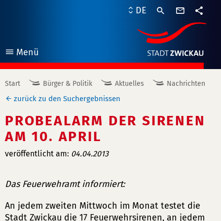
Kontaktf
DE
Teile
Menü
öffnen
Start
Bürger & Politik
Aktuelles
Nachrichten
zurück zu den Suchergebnissen
PROBEALARM DER SIRENEN
AM 10. APRIL
veröffentlicht am:
04.04.2013
Das Feuerwehramt informiert:
An jedem zweiten Mittwoch im Monat testet die
Stadt Zwickau die 17 Feuerwehrsirenen, an jedem