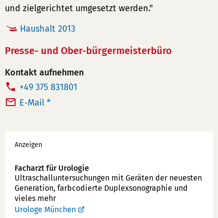
und zielgerichtet umgesetzt werden."
Haushalt 2013
Presse- und Ober-bürgermeisterbüro
Kontakt aufnehmen
T
+49 375 831801
e
E-Mail *
l
e
Werbung
f
Anzeigen
o
n
Facharzt für Urologie
Ultraschallunter­suchungen mit Geräten der neuesten
n
Generation, farbcodierte Duplex­sonographie und
u
vieles mehr
m
Urologe München