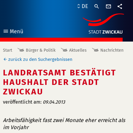
Kontaktf
DE
Teile
Menü
öffnen
Start
Bürger & Politik
Aktuelles
Nachrichten
zurück zu den Suchergebnissen
LANDRATSAMT BESTÄTIGT
HAUSHALT DER STADT
ZWICKAU
veröffentlicht am:
09.04.2013
Arbeitsfähigkeit fast zwei Monate eher erreicht als
im Vorjahr