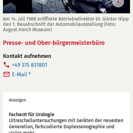
Am 14. Juli 1988 eröffnete Betriebsdirektor Dr. Günter Hipp
den 1. Bauabschnitt der Automobilausstellung (Foto:
August Horch Museum)
Presse- und Ober-bürgermeisterbüro
Kontakt aufnehmen
T
+49 375 831801
e
E-Mail *
l
e
Werbung
f
Anzeigen
o
n
Facharzt für Urologie
Ultraschallunter­suchungen mit Geräten der neuesten
n
Generation, farbcodierte Duplex­sonographie und
u
vieles mehr