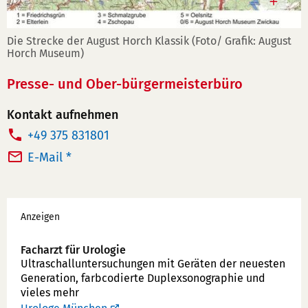
Die Strecke der August Horch Klassik (Foto/ Grafik: August
Horch Museum)
Presse- und Ober-bürgermeisterbüro
Kontakt aufnehmen
T
+49 375 831801
e
E-Mail *
l
e
Werbung
f
Anzeigen
o
n
Facharzt für Urologie
Ultraschallunter­suchungen mit Geräten der neuesten
n
Generation, farbcodierte Duplex­sonographie und
u
vieles mehr
m