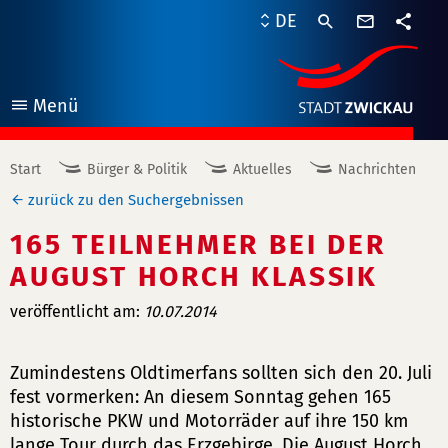
Kontaktf
DE
Teile
Menü
öffnen
Start
Bürger & Politik
Aktuelles
Nachrichten
zurück zu den Suchergebnissen
165 TEILNEHMER BEI DER
AUGUST HORCH KLASSIK
veröffentlicht am:
10.07.2014
Zumindestens Oldtimerfans sollten sich den 20. Juli
fest vormerken: An diesem Sonntag gehen 165
historische PKW und Motorräder auf ihre 150 km
lange Tour durch das Erzgebirge. Die August Horch