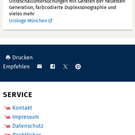
Ultraschallunter­suchungen mit Geräten der neuesten
Generation, farbcodierte Duplex­sonographie und
vieles mehr
Urologe München
Drucken
Anpinnen
Teilen
Teilen
Teilen
Empfehlen
auf
via
auf
auf
Pinterest
Email
Facebook
X
(Twitter)
SERVICE
Kontakt
Impressum
Datenschutz