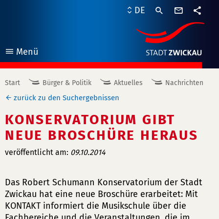
Kontaktf
DE
Teile
Menü
öffnen
Start
Bürger & Politik
Aktuelles
Nachrichten
zurück zu den Suchergebnissen
KONSERVATORIUM GIBT
NEUE BROSCHÜRE HERAUS
veröffentlicht am:
09.10.2014
Das Robert Schumann Konservatorium der Stadt
Zwickau hat eine neue Broschüre erarbeitet: Mit
KONTAKT informiert die Musikschule über die
Fachbereiche und die Veranstaltungen, die im