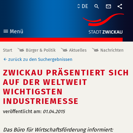
Kontaktf
DE
Teile
Menü
öffnen
Start
Bürger & Politik
Aktuelles
Nachrichten
zurück zu den Suchergebnissen
ZWICKAU PRÄSENTIERT SICH
AUF DER WELTWEIT
WICHTIGSTEN
INDUSTRIEMESSE
veröffentlicht am:
01.04.2015
Das Büro für Wirtschaftsförderung informiert: