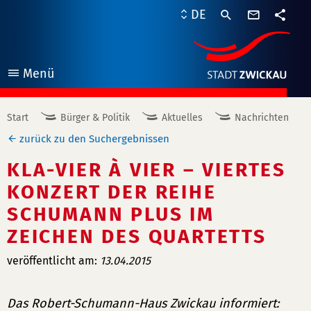
Kontaktf
DE
Teile
Menü
öffnen
Start
Bürger & Politik
Aktuelles
Nachrichten
zurück zu den Suchergebnissen
KLA-VIER À VIER – VIERTES
KONZERT DER REIHE
SCHUMANN PLUS IM
ZEICHEN DES QUARTETTS
veröffentlicht am:
13.04.2015
Das Robert-Schumann-Haus Zwickau informiert: