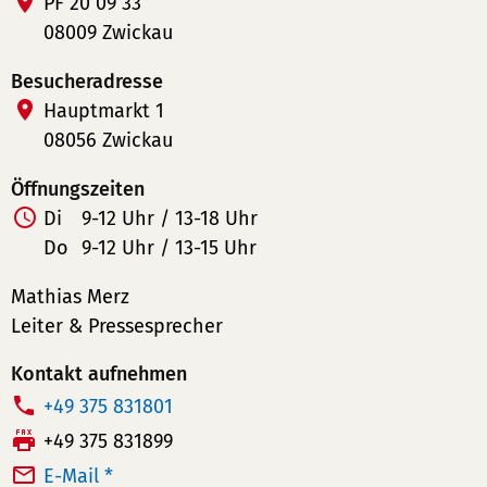
PF 20 09 33
08009 Zwickau
Besucheradresse
Hauptmarkt 1
08056 Zwickau
Öffnungszeiten
Di
9-12 Uhr / 13-18 Uhr
Do
9-12 Uhr / 13-15 Uhr
Mathias Merz
Leiter & Pressesprecher
Kontakt aufnehmen
T
+49 375 831801
e
F
+49 375 831899
l
a
E-Mail *