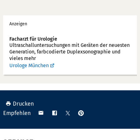
e
x:
f
Werbung
o
Anzeigen
n
n
Facharzt für Urologie
u
Ultraschallunter­suchungen mit Geräten der neuesten
Generation, farbcodierte Duplex­sonographie und
m
vieles mehr
m
Urologe München
e
r:
Drucken
Anpinnen
Teilen
Teilen
Teilen
Empfehlen
auf
via
auf
auf
Pinterest
Email
Facebook
X
(Twitter)