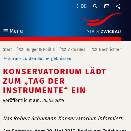
Kontaktf
DE
Teile
Menü
öffnen
Start
Bürger & Politik
Aktuelles
Nachrichten
zurück zu den Suchergebnissen
KONSERVATORIUM LÄDT
ZUM „TAG DER
INSTRUMENTE“ EIN
veröffentlicht am:
20.05.2015
Das Robert Schumann Konservatorium informiert: