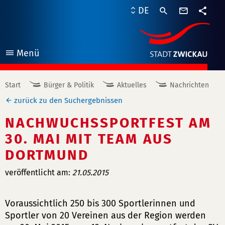
Kontaktf
DE
Teile
Menü
öffnen
Start
Bürger & Politik
Aktuelles
Nachrichten
zurück zu den Suchergebnissen
NACHWUCHSSPORTFEST AM
30. MAI MIT TEAM AUS
DORTMUND
veröffentlicht am:
21.05.2015
Voraussichtlich 250 bis 300 Sportlerinnen und
Sportler von 20 Vereinen aus der Region werden