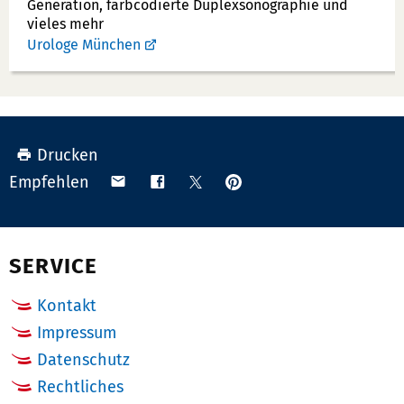
Generation, farbcodierte Duplex­sonographie und
vieles mehr
Urologe München
Drucken
Anpinnen
Teilen
Teilen
Teilen
Empfehlen
auf
via
auf
auf
Pinterest
Email
Facebook
X
(Twitter)
SERVICE
Kontakt
Impressum
Datenschutz
Rechtliches