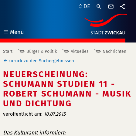
Kontaktf
DE
Teile
Menü
öffnen
Start
Bürger & Politik
Aktuelles
Nachrichten
zurück zu den Suchergebnissen
NEUERSCHEINUNG:
SCHUMANN STUDIEN 11 -
ROBERT SCHUMANN - MUSIK
UND DICHTUNG
veröffentlicht am:
10.07.2015
Das Kulturamt informiert: