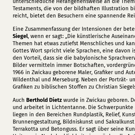
unterschiedliche Herangehensweise an die Them
Testaments, die von der bildhaften Illustration bi
reicht, bietet den Besuchern eine spannende Reis
Eine Zusammenfassung der Intensionen der beteil
Siegel
, wenn er sagt: „Die künstlerische Auseina
Themen hat etwas zutiefst Menschliches und kan
Gottes Wort spricht viele Sprachen, eine davon is
den Vorteil, dass sie die babylonische Sprachve
Bilder vermitteln immer Botschaften, vordergrün
1966 in Zwickau geborene Maler, Grafiker und Auto
Wildenthal und Merseburg. Neben der Porträt- u
Grafiken zu biblischen Stoffen zu Christian Siege
Auch
Berthold Dietz
wurde in Zwickau geboren. Der
und arbeitet in Lichtentanne. Die Schwerpunkte s
liegen in den Bereichen Rundplastik, Relief, Kun
Brunnengestaltung, Bildniskunst und Sakralkunst –
Terrakotta und Betonguss. Er sagt über seine Kuns