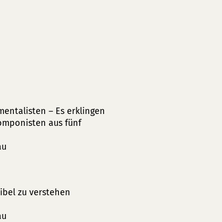
entalisten – Es erklingen
omponisten aus fünf
au
Bibel zu verstehen
au