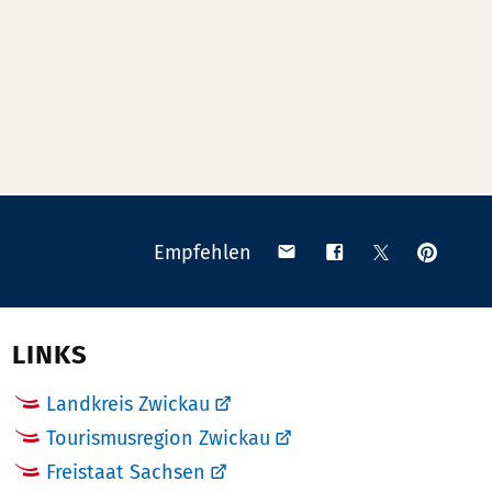
Anpinn
Teilen
Teilen
Teilen
Empfehlen
auf
via
auf
auf
Pinteres
Email
Facebook
X
(Twitter)
LINKS
Landkreis Zwickau
Tourismusregion Zwickau
Freistaat Sachsen