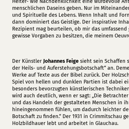
Heiter- wie Nachdenklichkeit eine würdevolle Ant
menschlichen Daseins geben. Nur im Miteinander 
und Spirituelle des Lebens. Wenn Inhalt und Fo
dann dominiert das Geistige. Der inspirative Inhal
Rezipient mag beurteilen, ob mir das umfassend ge
gewisse Vorgaben zu besitzen, die meinem Oeuvre
Der Künstler
Johannes Feige
sieht sein Schaffen 
der Heils- und Auferstehungsbotschaft“ an. Dem
Werke auf Texte aus der Bibel zurück. Der Holzsc
Spiel von hellen und dunklen Partien ist dabei e
besonders bevorzugten künstlerischen Techniken
wird auch deutlich, wenn er sagt: „Die Betrachter
und das Handeln der gestalteten Menschen in i
hineingenommen fühlen, um dadurch leichter den
Botschaft zu finden.“ Der 1931 in Crimmitschau 
Holzbildhauer lebt und arbeitet in Glauchau.