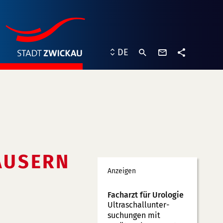
Kontaktformu
DE
Teilen
ÄUSERN
Werbung
Anzeigen
Facharzt für Urologie
Ultraschallunter­
suchungen mit