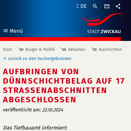
Kontaktf
DE
Teile
Menü
öffnen
Start
Bürger & Politik
Aktuelles
Nachrichten
zurück zu den Suchergebnissen
AUFBRINGEN VON
DÜNNSCHICHTBELAG AUF 17
STRASSENABSCHNITTEN A
BGESCHLOSSEN
veröffentlicht am:
22.10.2024
Das Tiefbauamt informiert: