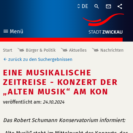
Kontaktf
DE
Teile
Menü
öffnen
Start
Bürger & Politik
Aktuelles
Nachrichten
zurück zu den Suchergebnissen
EINE MUSIKALISCHE
ZEITREISE - KONZERT DER
„ALTEN MUSIK“ AM KON
veröffentlicht am:
24.10.2024
Das Robert Schumann Konservatorium informiert: