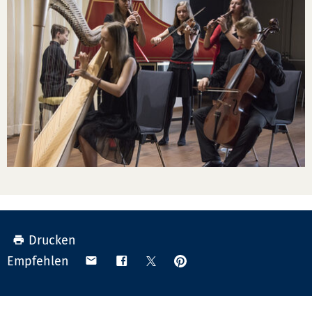
Drucken
Anpinnen
Teilen
Teilen
Teilen
Empfehlen
auf
via
auf
auf
Pinterest
Email
Facebook
X
(Twitter)