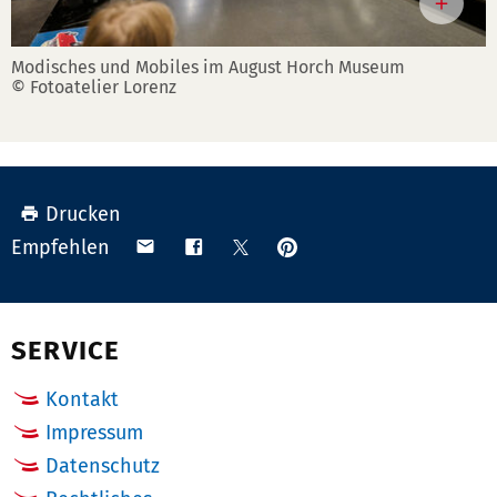
Modisches und Mobiles im August Horch Museum
© Fotoatelier Lorenz
Drucken
Anpinnen
Teilen
Teilen
Teilen
Empfehlen
auf
via
auf
auf
Pinterest
Email
Facebook
X
(Twitter)
SERVICE
Kontakt
Impressum
Datenschutz