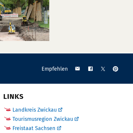
Anpinn
Teilen
Teilen
Teilen
Empfehlen
auf
via
auf
auf
Pinteres
Email
Facebook
X
(Twitter)
LINKS
Landkreis Zwickau
Tourismusregion Zwickau
Freistaat Sachsen