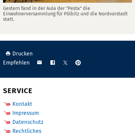
Gestern fand in der Aula der "Pesta" die
Einwohnerversammlung für Pölbitz und die Nordvorstadt
statt.
Drucken
Anpinnen
Teilen
Teilen
Teilen
Empfehlen
auf
via
auf
auf
Pinterest
Email
Facebook
X
(Twitter)
SERVICE
Kontakt
Impressum
Datenschutz
Rechtliches