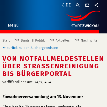
Kontaktf
DE
Teile
Menü
öffnen
Start
Bürger & Politik
Aktuelles
Nachrichten
zurück zu den Suchergebnissen
VON NOTFALLMELDESTELLEN
ÜBER STRASSENREINIGUNG B
IS BÜRGERPORTAL
veröffentlicht am:
14.11.2024
Einwohnerversammlung am 13. November