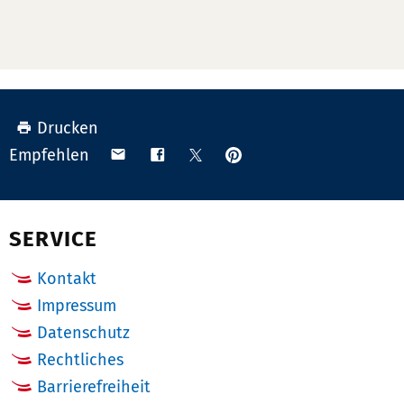
Drucken
Anpinnen
Teilen
Teilen
Teilen
Empfehlen
auf
via
auf
auf
Pinterest
Email
Facebook
X
(Twitter)
SERVICE
Kontakt
Impressum
Datenschutz
Rechtliches
Barrierefreiheit