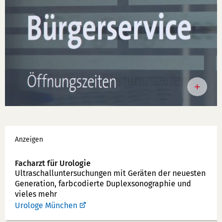
Werbung
Anzeigen
Facharzt für Urologie
Ultraschallunter­suchungen mit Geräten der neuesten
Generation, farbcodierte Duplex­sonographie und
vieles mehr
Urologe München