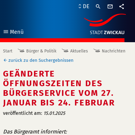
Kontaktf
DE
Teile
Menü
öffnen
Start
Bürger & Politik
Aktuelles
Nachrichten
zurück zu den Suchergebnissen
GEÄNDERTE
ÖFFNUNGSZEITEN DES
BÜRGERSERVICE VOM 27.
JANUAR BIS 24. FEBRUAR
veröffentlicht am:
15.01.2025
Das Bürgeramt informiert: