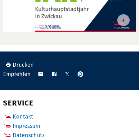
Drucken
Anpinnen
Teilen
Teilen
Teilen
Empfehlen
auf
via
auf
auf
Pinterest
Email
Facebook
X
(Twitter)
SERVICE
Kontakt
Impressum
Datenschutz