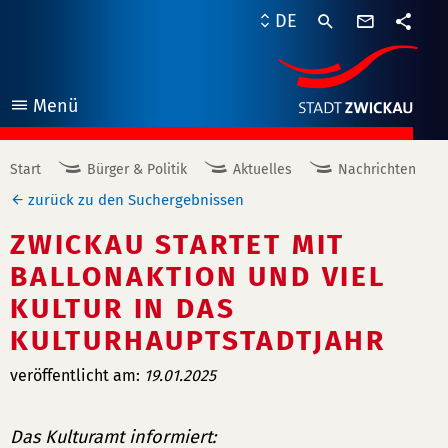
Kontaktf
DE
Teile
Menü
öffnen
Start
Bürger & Politik
Aktuelles
Nachrichten
zurück zu den Suchergebnissen
ZWICKAU STARTET MIT
BALLONAKTION UND VIEL
KULTUR IN DAS
KULTURHAUPTSTADTJAHR
veröffentlicht am:
19.01.2025
Das Kulturamt informiert: