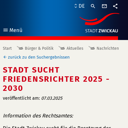
Kontaktf
DE
Teile
Menü
öffnen
Start
Bürger & Politik
Aktuelles
Nachrichten
zurück zu den Suchergebnissen
STADT SUCHT
FRIEDENSRICHTER 2025 -
2030
veröffentlicht am:
07.03.2025
Information des Rechtsamtes: