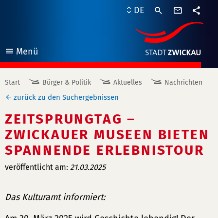
Kontaktf
DE
Teile
Menü
öffnen
Start
Bürger & Politik
Aktuelles
Nachrichten
zurück zu den Suchergebnissen
ZEITSPRUNGTAG –
ZWICKAUER MUSEEN BIETEN
SPANNENDE ERLEBNISTOUR
veröffentlicht am:
21.03.2025
Das Kulturamt informiert: