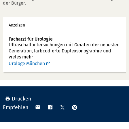
der Bürger.
Werbung
Anzeigen
Facharzt für Urologie
Ultraschallunter­suchungen mit Geräten der neuesten
Generation, farbcodierte Duplex­sonographie und
vieles mehr
Urologe München
Drucken
Anpinnen
Teilen
Teilen
Teilen
Empfehlen
auf
via
auf
auf
Pinterest
Email
Facebook
X
(Twitter)