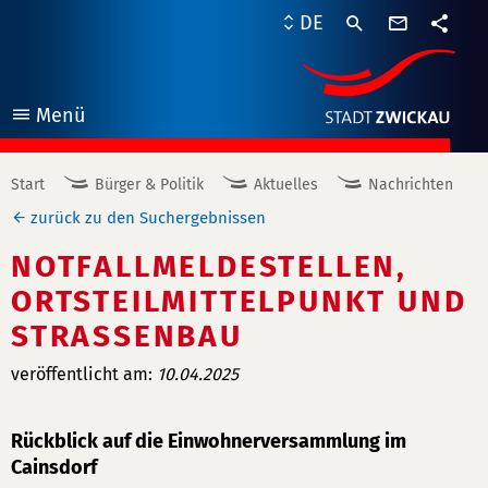
Kontaktf
DE
Teile
Menü
öffnen
Start
Bürger & Politik
Aktuelles
Nachrichten
zurück zu den Suchergebnissen
NOTFALLMELDESTELLEN,
ORTSTEILMITTELPUNKT UND
STRASSENBAU
veröffentlicht am:
10.04.2025
Rückblick auf die Einwohnerversammlung im
Cainsdorf