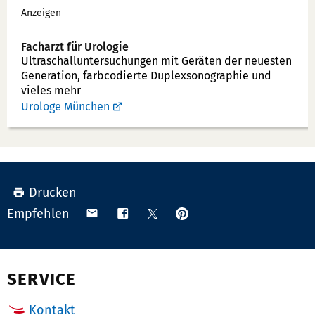
Werbung
Anzeigen
Facharzt für Urologie
Ultraschallunter­suchungen mit Geräten der neuesten
Generation, farbcodierte Duplex­sonographie und
vieles mehr
Urologe München
Drucken
Anpinnen
Teilen
Teilen
Teilen
Empfehlen
auf
via
auf
auf
Pinterest
Email
Facebook
X
(Twitter)
SERVICE
Kontakt