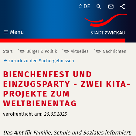
Kontaktf
DE
Teile
Menü
öffnen
Start
Bürger & Politik
Aktuelles
Nachrichten
zurück zu den Suchergebnissen
BIENCHENFEST UND
EINZUGSPARTY - ZWEI KITA-
PROJEKTE ZUM
WELTBIENENTAG
veröffentlicht am:
20.05.2025
Das Amt für Familie, Schule und Soziales informiert: