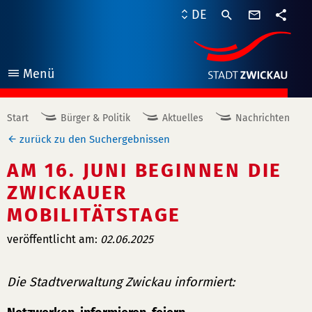
Kontaktf
DE
Teile
Menü
öffnen
Start
Bürger & Politik
Aktuelles
Nachrichten
zurück zu den Suchergebnissen
AM 16. JUNI BEGINNEN DIE
ZWICKAUER
MOBILITÄTSTAGE
veröffentlicht am:
02.06.2025
Die Stadtverwaltung Zwickau informiert: