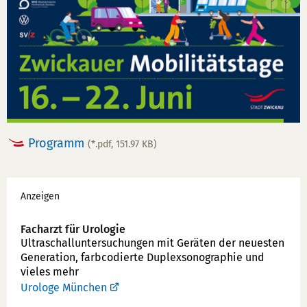
Programm
(*.pdf, 151.97 KB)
Werbung
Anzeigen
Facharzt für Urologie
Ultraschallunter­suchungen mit Geräten der neuesten
Generation, farbcodierte Duplex­sonographie und
vieles mehr
Urologe München