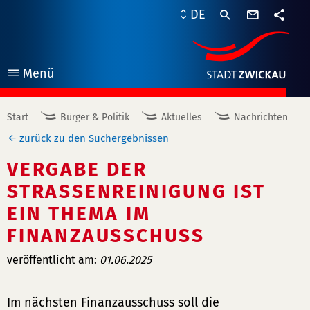
Kontaktf
DE
Teile
Menü
öffnen
Start
Bürger & Politik
Aktuelles
Nachrichten
zurück zu den Suchergebnissen
VERGABE DER
STRASSENREINIGUNG IST E
IN THEMA IM F
INANZAUSSCHUSS
veröffentlicht am:
01.06.2025
Im nächsten Finanzausschuss soll die