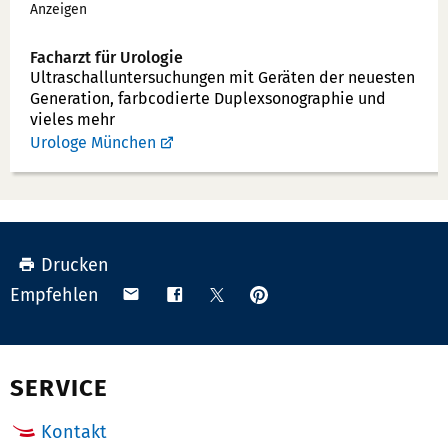
Anzeigen
Facharzt für Urologie
Ultraschallunter­suchungen mit Geräten der neuesten
Generation, farbcodierte Duplex­sonographie und
vieles mehr
Urologe München
Drucken
Anpinnen
Teilen
Teilen
Teilen
Empfehlen
auf
via
auf
auf
Pinterest
Email
Facebook
X
(Twitter)
SERVICE
Kontakt