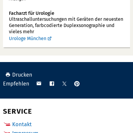
Facharzt für Urologie
Ultraschallunter­suchungen mit Geräten der neuesten
Generation, farbcodierte Duplex­sonographie und
vieles mehr
Urologe München
Drucken
Anpinnen
Teilen
Teilen
Teilen
Empfehlen
auf
via
auf
auf
Pinterest
Email
Facebook
X
(Twitter)
SERVICE
Kontakt