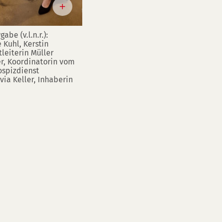
be (v.l.n.r.):
Kuhl, Kerstin
leiterin Müller
er, Koordinatorin vom
spizdienst
ia Keller, Inhaberin