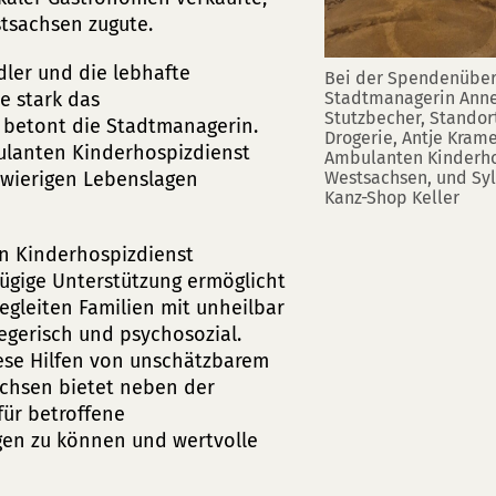
sachsen zugute.
ler und die lebhafte
Bei der Spendenüberga
e stark das
Stadtmanagerin Anne 
Stutzbecher, Standort
, betont die Stadtmanagerin.
Drogerie, Antje Kram
bulanten Kinderhospizdienst
Ambulanten Kinderho
hwierigen Lebenslagen
Westsachsen, und Sylv
Kanz-Shop Keller
n Kinderhospizdienst
zügige Unterstützung ermöglicht
begleiten Familien mit unheilbar
egerisch und psychosozial.
iese Hilfen von unschätzbarem
chsen bietet neben der
für betroffene
igen zu können und wertvolle