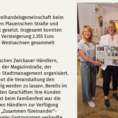
zelhandelsgemeinschaft beim
eren Plauenschen Straße und
t gesetzt. Insgesamt konnten
Versteigerung 2.355 Euro
s Westsachsen gesammelt
ischen Zwickauer Händlern,
n der Magazinstraße, der
 Stadtmanagement organisiert.
bot die Veranstaltung den
g werden zu lassen. Bereits im
den Geschäften ihre Kunden
t beim Familienfest war die
den Händlern zur Verfügung
r „Zusammen füreinander“-
kaler Gastronomen verkaufte,