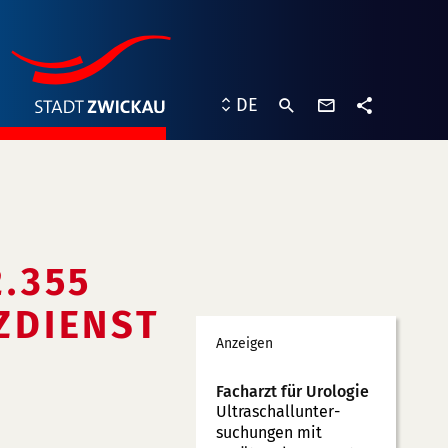
Kontaktformu
DE
Teilen
.355
ZDIENST
Werbung
Anzeigen
Facharzt für Urologie
Ultraschallunter­
suchungen mit