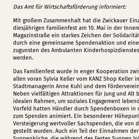
Das Amt für Wirtschaftsförderung informiert:
Mit großem Zusammenhalt hat die Zwickauer Ein
diesjährigen Familienfest am 10. Mai in der Inn
Magazinstraße ein starkes Zeichen der Solidaritä
durch eine gemeinsame Spendenaktion und eine 
zugunsten des Ambulanten Kinderhospizdienste
werden.
Das Familienfest wurde in enger Kooperation zw
allen voran Sylvia Keller vom KANZ Shop Keller i
Stadtmanagerin Anne Kuhl und dem Förderverein
Neben vielfältigen Attraktionen für Jung und Alt 
idealen Rahmen, um soziales Engagement lebendi
Vorfeld hatten Händler durch Spendenboxen in 
zum Spenden animiert. Ein besonderer Höhepunk
Versteigerung wertvoller Sachspenden, die von 
gestellt wurden. Auch ein Teil der Einnahmen de
Suppenküche, die während des Festes Suppen lo