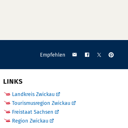
Anpinn
Teilen
Teilen
Teilen
Empfehlen
auf
via
auf
auf
Pinteres
Email
Facebook
X
(Twitter)
LINKS
Landkreis Zwickau
Tourismusregion Zwickau
Freistaat Sachsen
Region Zwickau