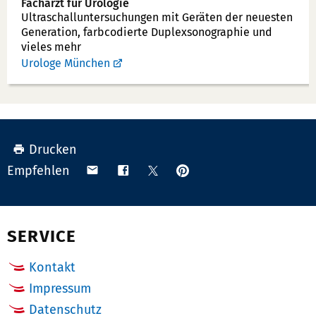
Facharzt für Urologie
Ultraschallunter­suchungen mit Geräten der neuesten
Generation, farbcodierte Duplex­sonographie und
vieles mehr
Urologe München
Drucken
Anpinnen
Teilen
Teilen
Teilen
Empfehlen
auf
via
auf
auf
Pinterest
Email
Facebook
X
(Twitter)
SERVICE
Kontakt
Impressum
Datenschutz