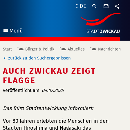
Kontaktf
DE
Teile
Menü
öffnen
Start
Bürger & Politik
Aktuelles
Nachrichten
zurück zu den Suchergebnissen
AUCH ZWICKAU ZEIGT
FLAGGE
veröffentlicht am:
04.07.2025
Das Büro Stadtentwicklung informiert:
Vor 80 Jahren erlebten die Menschen in den
Städten Hiroshima und Nagasaki das