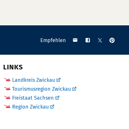
Anpinn
Teilen
Teilen
Teilen
Empfehlen
auf
via
auf
auf
Pinteres
Email
Facebook
X
(Twitter)
LINKS
Landkreis Zwickau
Tourismusregion Zwickau
Freistaat Sachsen
Region Zwickau