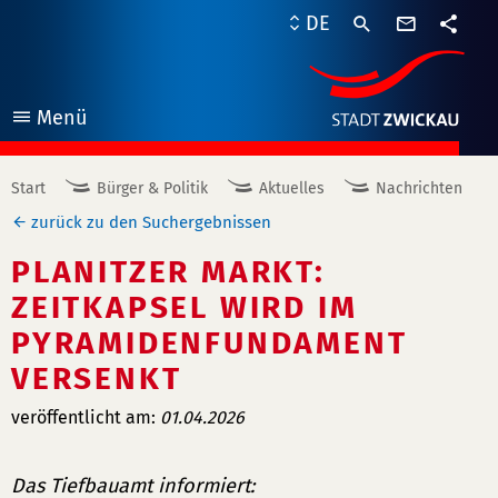
Kontaktf
DE
Teile
Menü
öffnen
Start
Bürger & Politik
Aktuelles
Nachrichten
zurück zu den Suchergebnissen
PLANITZER MARKT:
ZEITKAPSEL WIRD IM
PYRAMIDENFUNDAMENT
VERSENKT
veröffentlicht am:
01.04.2026
Das Tiefbauamt informiert: