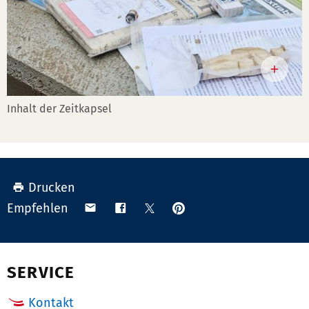
Inhalt der Zeitkapsel
Drucken
Anpinnen
Teilen
Teilen
Teilen
Empfehlen
auf
via
auf
auf
Pinterest
Email
Facebook
X
(Twitter)
SERVICE
Kontakt