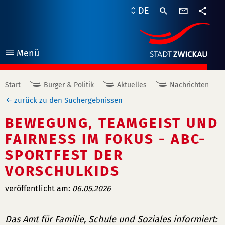
Kontaktf
DE
Teile
Menü
öffnen
Start
Bürger & Politik
Aktuelles
Nachrichten
zurück zu den Suchergebnissen
BEWEGUNG, TEAMGEIST UND
FAIRNESS IM FOKUS - ABC-
SPORTFEST DER
VORSCHULKIDS
veröffentlicht am:
06.05.2026
Das Amt für Familie, Schule und Soziales informiert: