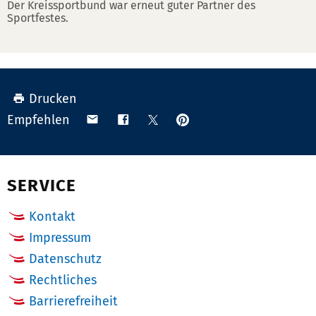
Der Kreissportbund war erneut guter Partner des
Sportfestes.
Drucken
Anpinnen
Teilen
Teilen
Teilen
Empfehlen
auf
via
auf
auf
Pinterest
Email
Facebook
X
(Twitter)
SERVICE
Kontakt
Impressum
Datenschutz
Rechtliches
Barrierefreiheit