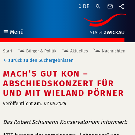
Kontaktf
DE
Teile
Menü
öffnen
Start
Bürger & Politik
Aktuelles
Nachrichten
zurück zu den Suchergebnissen
MACH’S GUT KON –
ABSCHIEDSKONZERT FÜR
UND MIT WIELAND PÖRNER
veröffentlicht am:
07.05.2026
Das Robert Schumann Konservatorium informiert: