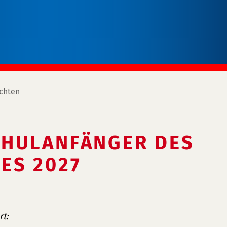
chten
CHULANFÄNGER DES
ES 2027
t: