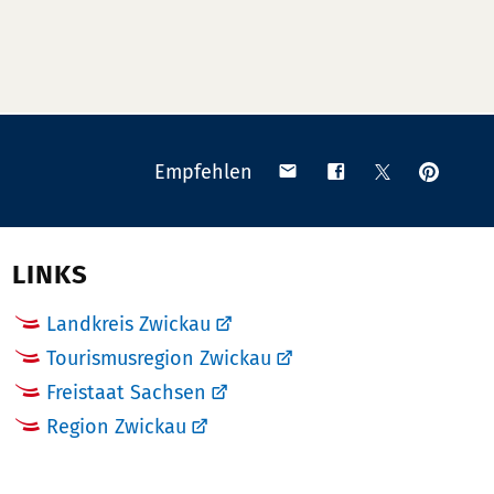
Anpinn
Teilen
Teilen
Teilen
Empfehlen
auf
via
auf
auf
Pinteres
Email
Facebook
X
(Twitter)
LINKS
Landkreis Zwickau
Tourismusregion Zwickau
Freistaat Sachsen
Region Zwickau