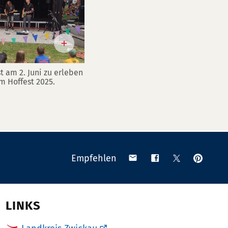
 am 2. Juni zu erleben
im Hoffest 2025.
Anpinn
Teilen
Teilen
Teilen
Empfehlen
auf
via
auf
auf
Pinteres
Email
Facebook
X
(Twitter)
LINKS