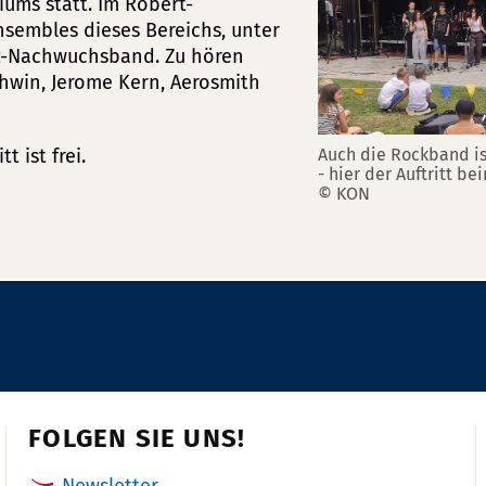
ums statt. Im Robert-
sembles dieses Bereichs, unter
zz-Nachwuchsband. Zu hören
hwin, Jerome Kern, Aerosmith
Auch die Rockband ist
 ist frei.
- hier der Auftritt be
© KON
FOLGEN SIE UNS!