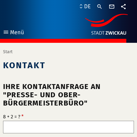
Kontaktf
DE
Teile
Menü
öffnen
Start
KONTAKT
IHRE KONTAKTANFRAGE AN
"PRESSE- UND OBER-
BÜRGERMEISTERBÜRO"
8 + 2 = ?
*