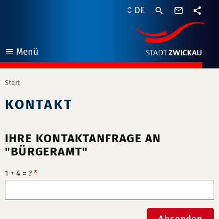
Kontaktf
DE
Teile
Menü
öffnen
Start
KONTAKT
IHRE KONTAKTANFRAGE AN
"BÜRGERAMT"
1 + 4 = ?
*
Absenden