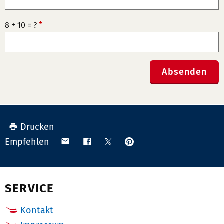
8 + 10 = ?
*
Absenden
Drucken
Anpinnen
Teilen
Teilen
Teilen
Empfehlen
auf
via
auf
auf
Pinterest
Email
Facebook
X
(Twitter)
SERVICE
Kontakt